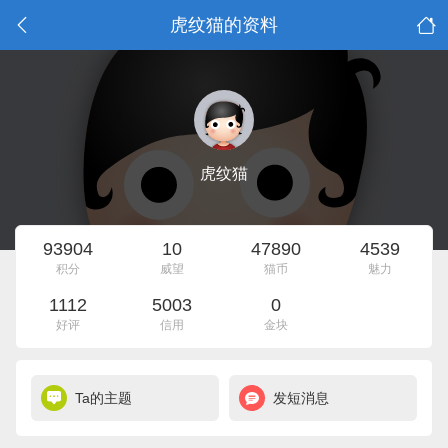
虎纹猫的资料
虎纹猫
93904
10
47890
4539
积分
威望
猫币
魅力
1112
5003
0
好评
信用
金块
Ta的主题
发短消息