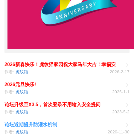
2026新春快乐！虎纹猫家园祝大家马年大吉！幸福安
康！！
作者:
虎纹猫
2026-2-17
2026元旦快乐!
作者:
虎纹猫
2026-1-1
论坛升级至X3.5，首次登录不用输入安全提问
作者:
虎纹猫
2023-5-2
论坛近期提升防灌水机制
作者:
虎纹猫
2020-11-30