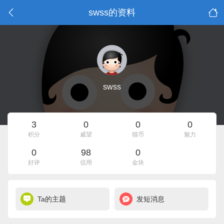
swss的资料
swss
3
0
0
0
积分
威望
猫币
魅力
0
98
0
好评
信用
金块
Ta的主题
发短消息