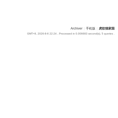
Archiver
|
手机版
|
虎纹猫家园
GMT+8, 2026-8-6 22:24
, Processed in 0.006683 second(s), 5 queries .