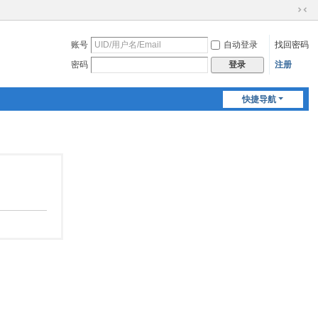
切
换
账号
自动登录
找回密码
到
窄
密码
注册
登录
版
快捷导航