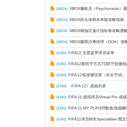
XBOX脑航员（Psychonauts
[
XBOX
]
XBOX街头涂鸦未来版攻略指南
[
XBOX
]
XBOX御伽百鬼讨伐绘卷攻略透
[
XBOX
]
XBOX极限沙滩排球（DOA）攻
[
XBOX
]
FIFA12 五星盘带球员名单
[
X360
]
FIFA12新防守方式TD防守轻微指
[
X360
]
FIFA 12各按键设置（非全手动）
[
X360
]
《FIFA 12》成就列表
[
X360
]
FIFA 11 虚拟球员Virtual P
[
X360
]
FIFA 11 MY PLAYER数值/技
[
X360
]
FIFA11球员特长Specialities 图
[
X360
]