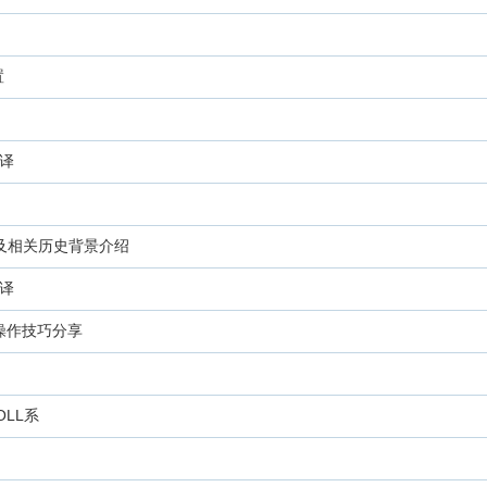
置
翻译
得及相关历史背景介绍
翻译
的操作技巧分享
OLL系