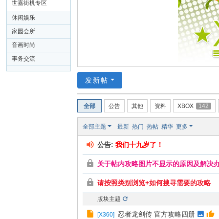
26
世嘉街机专区
休闲娱乐
家园会所
音画时尚
事务交流
发新帖
全部
公告
其他
资料
XBOX
142
全部主题
最新
热门
热帖
精华
更多
公告:
我们十九岁了！
关于帖内攻略图片不显示的原因及解决
请按照类别浏览+如何搜寻需要的攻略
版块主题
忍者龙剑传 官方攻略四册
[
X360
]