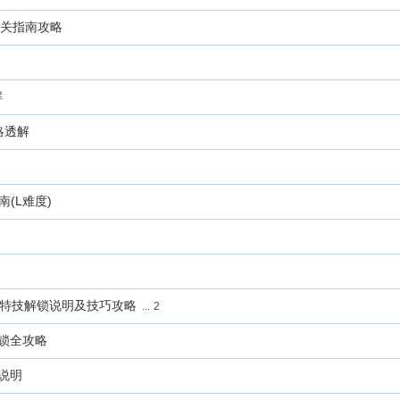
）通关指南攻略
解
略透解
南(L难度)
ro 成就特技解锁说明及技巧攻略
...
2
能解锁全攻略
文说明