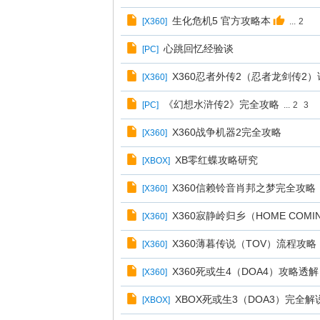
生化危机5 官方攻略本
[
X360
]
...
2
心跳回忆经验谈
[
PC
]
X360忍者外传2（忍者龙剑传2
[
X360
]
《幻想水浒传2》完全攻略
[
PC
]
...
2
3
X360战争机器2完全攻略
[
X360
]
XB零红蝶攻略研究
[
XBOX
]
X360信赖铃音肖邦之梦完全攻略
[
X360
]
X360寂静岭归乡（HOME COM
[
X360
]
X360薄暮传说（TOV）流程攻略
[
X360
]
X360死或生4（DOA4）攻略透解
[
X360
]
XBOX死或生3（DOA3）完全解
[
XBOX
]