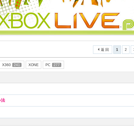
返 回
1
2
X360
241
XONE
PC
277
办法