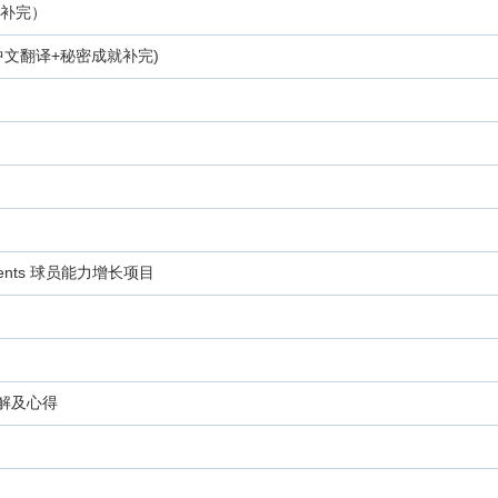
就补完）
列表(中文翻译+秘密成就补完)
lishments 球员能力增长项目
式详解及心得