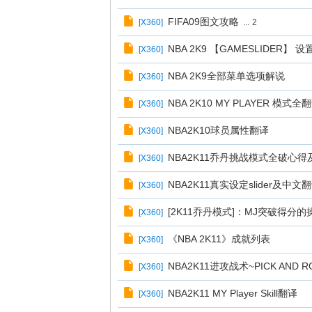
FIFA09图文攻略
[
X360
]
...
2
NBA 2K9 【GAMESLIDER】 设
[
X360
]
NBA 2K9全部菜单选项解说
[
X360
]
NBA 2K10 MY PLAYER 模式全
[
X360
]
NBA2K10球员属性翻译
[
X360
]
NBA2K11乔丹挑战模式全破心
[
X360
]
NBA2K11真实设定slider及中文
[
X360
]
[2K11乔丹模式]：MJ突破得分
[
X360
]
《NBA 2K11》成就列表
[
X360
]
NBA2K11进攻战术~PICK AND R
[
X360
]
NBA2K11 MY Player Skill翻译
[
X360
]