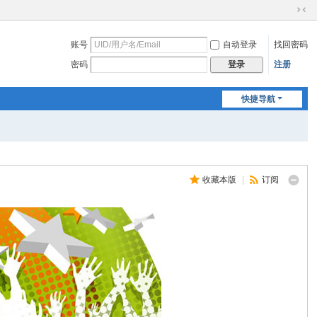
切
换
账号
自动登录
找回密码
到
窄
密码
注册
登录
版
快捷导航
收藏本版
|
订阅