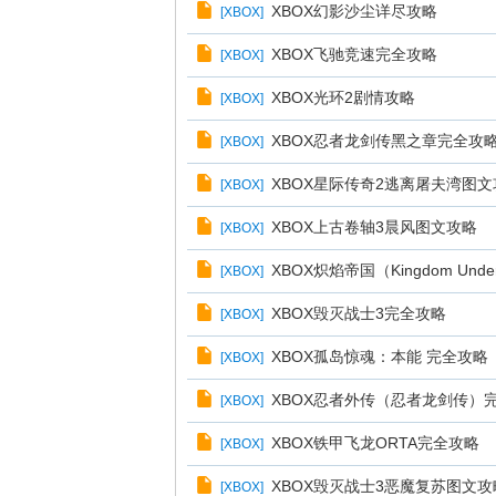
XBOX幻影沙尘详尽攻略
[
XBOX
]
XBOX飞驰竞速完全攻略
[
XBOX
]
XBOX光环2剧情攻略
[
XBOX
]
XBOX忍者龙剑传黑之章完全攻
[
XBOX
]
XBOX星际传奇2逃离屠夫湾图
[
XBOX
]
XBOX上古卷轴3晨风图文攻略
[
XBOX
]
XBOX炽焰帝国（Kingdom Und
[
XBOX
]
XBOX毁灭战士3完全攻略
[
XBOX
]
XBOX孤岛惊魂：本能 完全攻略
[
XBOX
]
XBOX忍者外传（忍者龙剑传）
[
XBOX
]
XBOX铁甲飞龙ORTA完全攻略
[
XBOX
]
XBOX毁灭战士3恶魔复苏图文攻
[
XBOX
]