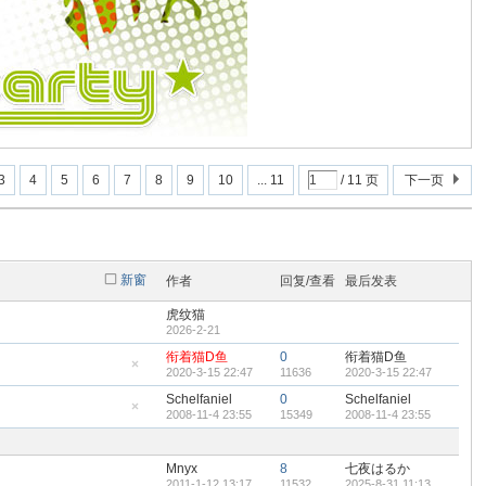
3
4
5
6
7
8
9
10
... 11
/ 11 页
下一页
新窗
作者
回复/查看
最后发表
虎纹猫
2026-2-21
衔着猫D鱼
0
衔着猫D鱼
2020-3-15 22:47
11636
2020-3-15 22:47
隐
藏
Schelfaniel
0
Schelfaniel
置
2008-11-4 23:55
15349
2008-11-4 23:55
顶
隐
帖
藏
置
顶
Mnyx
8
七夜はるか
帖
2011-1-12 13:17
11532
2025-8-31 11:13