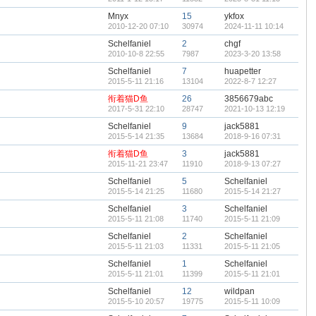
Mnyx
15
ykfox
2010-12-20 07:10
30974
2024-11-11 10:14
Schelfaniel
2
chgf
2010-10-8 22:55
7987
2023-3-20 13:58
Schelfaniel
7
huapetter
2015-5-11 21:16
13104
2022-8-7 12:27
衔着猫D鱼
26
3856679abc
2017-5-31 22:10
28747
2021-10-13 12:19
Schelfaniel
9
jack5881
2015-5-14 21:35
13684
2018-9-16 07:31
衔着猫D鱼
3
jack5881
2015-11-21 23:47
11910
2018-9-13 07:27
Schelfaniel
5
Schelfaniel
2015-5-14 21:25
11680
2015-5-14 21:27
Schelfaniel
3
Schelfaniel
2015-5-11 21:08
11740
2015-5-11 21:09
Schelfaniel
2
Schelfaniel
2015-5-11 21:03
11331
2015-5-11 21:05
Schelfaniel
1
Schelfaniel
2015-5-11 21:01
11399
2015-5-11 21:01
Schelfaniel
12
wildpan
2015-5-10 20:57
19775
2015-5-11 10:09