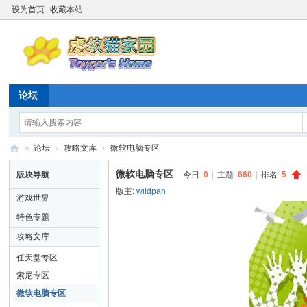
设为首页
收藏本站
论坛
»
论坛
›
攻略文库
›
微软电脑专区
虎
微软电脑专区
版块导航
今日:
0
|
主题:
660
|
排名:
5
纹
版主:
wildpan
游戏世界
猫
特色专题
家
攻略文库
园
任天堂专区
☆
索尼专区
20
微软电脑专区