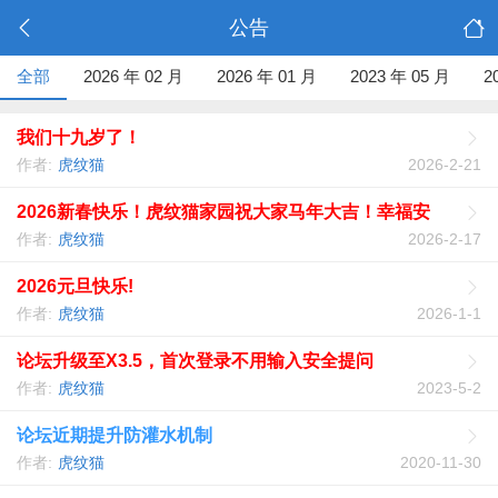
公告
全部
2026 年 02 月
2026 年 01 月
2023 年 05 月
2
我们十九岁了！
作者:
虎纹猫
2026-2-21
2026新春快乐！虎纹猫家园祝大家马年大吉！幸福安
康！！
作者:
虎纹猫
2026-2-17
2026元旦快乐!
作者:
虎纹猫
2026-1-1
论坛升级至X3.5，首次登录不用输入安全提问
作者:
虎纹猫
2023-5-2
论坛近期提升防灌水机制
作者:
虎纹猫
2020-11-30