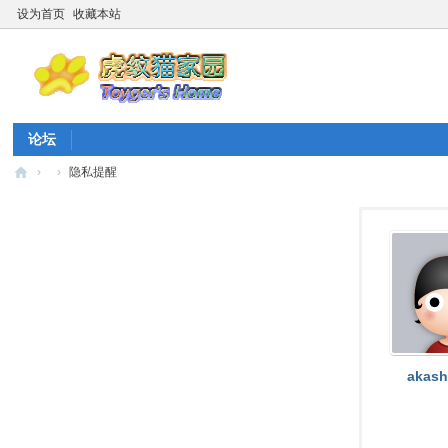
设为首页
收藏本站
论坛
›
›
隐私提醒
虎
纹
猫
家
园
☆
20
akash
26